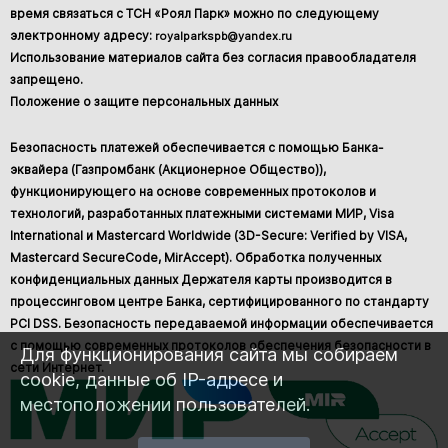
время связаться с ТСН «Роял Парк» можно по следующему
электронному адресу:
royalparkspb@yandex.ru
Использование материалов сайта без согласия правообладателя
запрещено.
Положение о защите персональных данных
Безопасность платежей обеспечивается с помощью Банка-
эквайера (Газпромбанк (Акционерное Общество)),
функционирующего на основе современных протоколов и
технологий, разработанных платежными системами МИР, Visa
International и Mastercard Worldwide (3D-Secure: Verified by VISA,
Mastercard SecureCode, MirAccept). Обработка полученных
конфиденциальных данных Держателя карты производится в
процессинговом центре Банка, сертифицированного по стандарту
PCI DSS. Безопасность передаваемой информации обеспечивается
с помощью современных протоколов обеспечения безопасности в
Для функционирования сайта мы собираем
сети Интернет.
cookie, данные об IP-адресе и
местоположении пользователей.