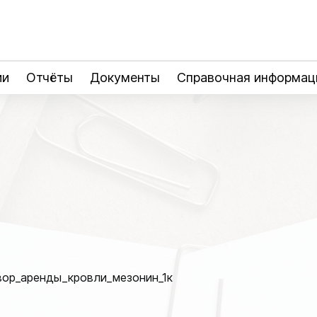
ии
Отчёты
Документы
Справочная информац
ор_аренды_кровли_мезонин_1к