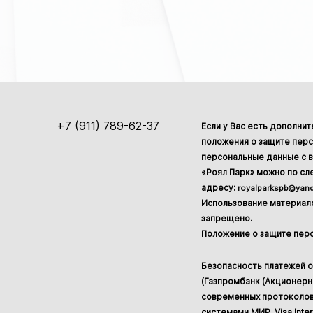
+7 (911) 789-62-37
Если у Вас есть дополни
положения о защите перс
персональные данные с в
«Роял Парк» можно по с
адресу:
royalparkspb@yand
Использование материало
запрещено.
Положение о защите пер
Безопасность платежей 
(Газпромбанк (Акционер
современных протоколов
системами МИР, Visa Inter