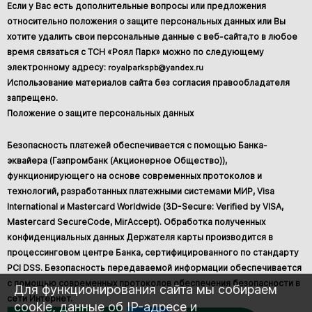
Если у Вас есть дополнительные вопросы или предложения
относительно положения о защите персональных данных или Вы
хотите удалить свои персональные данные с веб-сайта,то в любое
время связаться с ТСН «Роял Парк» можно по следующему
электронному адресу:
royalparkspb@yandex.ru
Использование материалов сайта без согласия правообладателя
запрещено.
Положение о защите персональных данных
Безопасность платежей обеспечивается с помощью Банка-
эквайера (Газпромбанк (Акционерное Общество)),
функционирующего на основе современных протоколов и
технологий, разработанных платежными системами МИР, Visa
International и Mastercard Worldwide (3D-Secure: Verified by VISA,
Mastercard SecureCode, MirAccept). Обработка полученных
конфиденциальных данных Держателя карты производится в
процессинговом центре Банка, сертифицированного по стандарту
PCI DSS. Безопасность передаваемой информации обеспечивается
с помощью современных протоколов обеспечения безопасности в
Для функционирования сайта мы собираем
сети Интернет.
cookie, данные об IP-адресе и