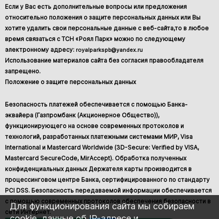
Если у Вас есть дополнительные вопросы или предложения
относительно положения о защите персональных данных или Вы
хотите удалить свои персональные данные с веб-сайта,то в любое
время связаться с ТСН «Роял Парк» можно по следующему
электронному адресу:
royalparkspb@yandex.ru
Использование материалов сайта без согласия правообладателя
запрещено.
Положение о защите персональных данных
Безопасность платежей обеспечивается с помощью Банка-
эквайера (Газпромбанк (Акционерное Общество)),
функционирующего на основе современных протоколов и
технологий, разработанных платежными системами МИР, Visa
International и Mastercard Worldwide (3D-Secure: Verified by VISA,
Mastercard SecureCode, MirAccept). Обработка полученных
конфиденциальных данных Держателя карты производится в
процессинговом центре Банка, сертифицированного по стандарту
PCI DSS. Безопасность передаваемой информации обеспечивается
с помощью современных протоколов обеспечения безопасности в
Для функционирования сайта мы собираем
сети Интернет.
cookie, данные об IP-адресе и