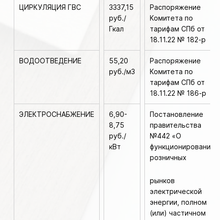
ЦИРКУЛЯЦИЯ ГВС
3337,15
Распоряжение
руб./
Комитета по
Гкал
тарифам СПб от
18.11.22 № 182-р
ВОДООТВЕДЕНИЕ
55,20
Распоряжение
руб./м3
Комитета по
тарифам СПб от
18.11.22 № 186-р
ЭЛЕКТРОСНАБЖЕНИЕ
6,90-
Постановление
8,75
правительства
руб./
№442 «О
кВт
функционировании
розничных
рынков
электрической
энергии, полном
(или) частичном