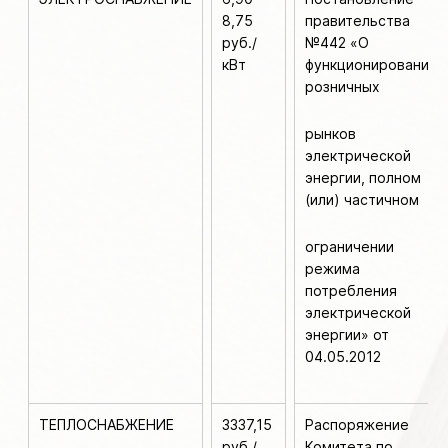
8,75
правительства
руб./
№442 «О
кВт
функционировании
розничных
рынков
электрической
энергии, полном
(или) частичном
ограничении
режима
потребления
электрической
энергии» от
04.05.2012
ТЕПЛОСНАБЖЕНИЕ
3337,15
Распоряжение
руб./
Комитета по