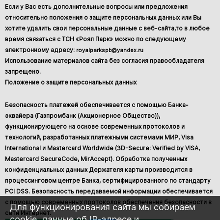
Если у Вас есть дополнительные вопросы или предложения
относительно положения о защите персональных данных или Вы
хотите удалить свои персональные данные с веб-сайта,то в любое
время связаться с ТСН «Роял Парк» можно по следующему
электронному адресу:
royalparkspb@yandex.ru
Использование материалов сайта без согласия правообладателя
запрещено.
Положение о защите персональных данных
Безопасность платежей обеспечивается с помощью Банка-
эквайера (Газпромбанк (Акционерное Общество)),
функционирующего на основе современных протоколов и
технологий, разработанных платежными системами МИР, Visa
International и Mastercard Worldwide (3D-Secure: Verified by VISA,
Mastercard SecureCode, MirAccept). Обработка полученных
конфиденциальных данных Держателя карты производится в
процессинговом центре Банка, сертифицированного по стандарту
PCI DSS. Безопасность передаваемой информации обеспечивается
с помощью современных протоколов обеспечения безопасности в
Для функционирования сайта мы собираем
сети Интернет.
cookie, данные об IP-адресе и