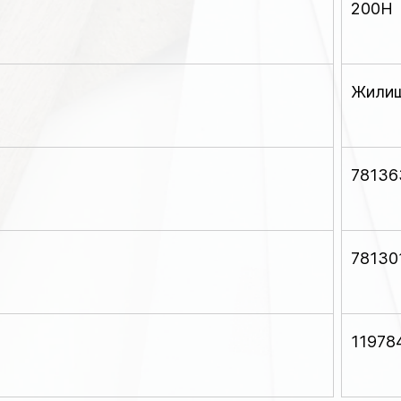
200Н
Жилищ
78136
78130
11978