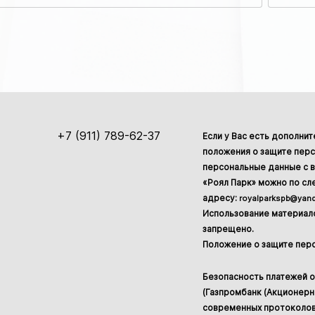
+7 (911) 789-62-37
Если у Вас есть дополни
положения о защите перс
персональные данные с в
«Роял Парк» можно по с
адресу:
royalparkspb@yand
Использование материало
запрещено.
Положение о защите пер
Безопасность платежей 
(Газпромбанк (Акционер
современных протоколов