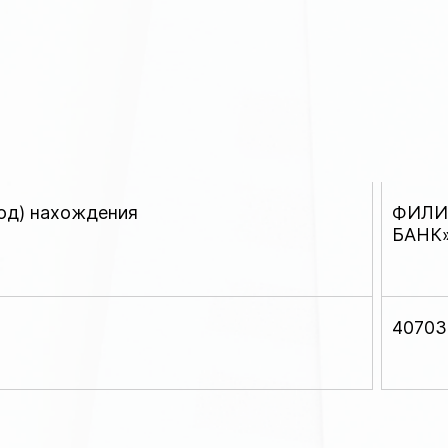
род) нахождения
ФИЛИ
БАНК
40703