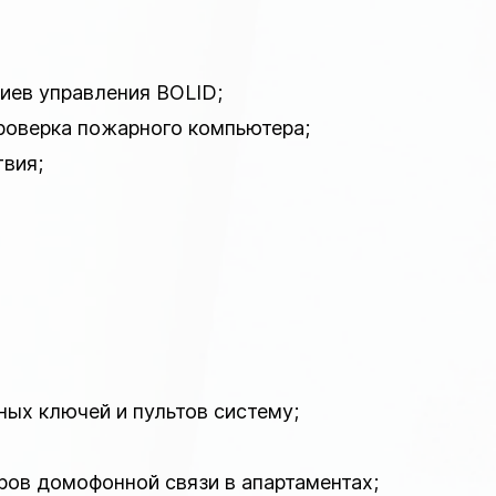
риев управления BOLID;
роверка пожарного компьютера;
твия;
ных ключей и пультов систему;
ров домофонной связи в апартаментах;