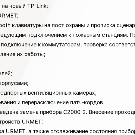
 на новый TP-Link;
 URMET;
ooth клавиатуры на пост охраны и прописка сцена
оследующим подключением к пожарным станциям. П
 подключение к коммутаторам, проверка соответс
вление их работы;
елей;
корпусами;
 подпорных вентиляционных камерах;
ования и перерасключение патч-кордов;
ведена замена прибора С2000-2. Внесение проход
стройств URMET;
ера URMET, а также отслеживание состояния прибо