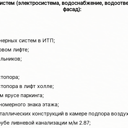
тем (электросистема, водоснабжение, водоотвед
фасад):
енерных систем в ИТП;
овом лифте;
ильников;
стопора;
стопора в лифт холле;
м ярусе паркинга;
 номерного знака этажа;
еталлических конструкций в камере подпора воздух
убе ливневой канализации м/м 2.87;