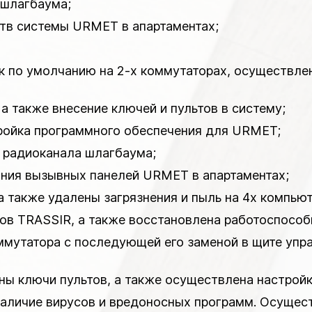
 шлагбаума;
ств системы URMET в апартаментах;
ек по умолчанию на 2-х коммутаторах, осуществле
 а также внесение ключей и пультов в систему;
тройка программного обеспечения для URMET;
в радиоканала шлагбаума;
яния вызывных панелей URMET в апартаментах;
а также удалены загрязнения и пыль на 4х компью
ров TRASSIR, а также восстановлена работоспосо
оммутатора с последующей его заменой в щите упр
ены ключи пультов, а также осуществлена настрой
 наличие вирусов и вредоносных программ. Осущест