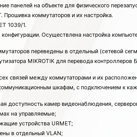
ние панелей на объекте для физического перезапус
. Прошивка коммутаторов и их настройка.
T 1039/1.
ты конфигурации. Осуществлена настройка компьют
оммутаторов переведены в отдельный (сетевой сег
рутизатора MIKROTIK для перевода контроллеров Б
 всех связей между коммутаторами и их располож
лекоммуникационным шкафам, с подключением к к
евая доступность камер видеонаблюдения, сервер
умах на управляемые;
ержащие устройства URMET;
дены в отдельный VLAN;