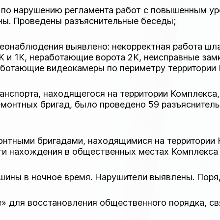
по нарушению регламента работ с повышенным уровн
ны. Проведены разъяснительные беседы;
деонаблюдения выявлено: некорректная работа шла
К и 1К, неработающие ворота 2К, неисправные зам
аботающие видеокамеры по периметру территории 
анспорта, находящегося на территории Комплекса
емонтных бригад, было проведено 59 разъясните
монтными бригадами, находящимися на территории 
ти нахождения в общественных местах Комплекса 
ишины в ночное время. Нарушители выявлены. Поря
» для восстановления общественного порядка, св