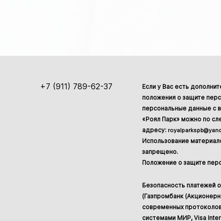
+7 (911) 789-62-37
Если у Вас есть дополни
положения о защите перс
персональные данные с в
«Роял Парк» можно по с
адресу:
royalparkspb@yand
Использование материало
запрещено.
Положение о защите пер
Безопасность платежей 
(Газпромбанк (Акционер
современных протоколов
системами МИР, Visa Inter