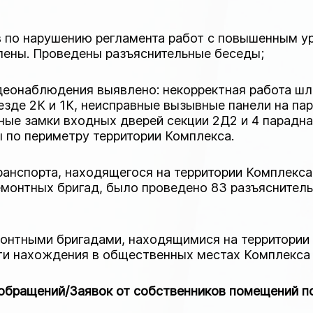
 по нарушению регламента работ с повышенным уров
влены. Проведены разъяснительные беседы;
идеонаблюдения выявлено: некорректная работа шла
езде 2К и 1К, неисправные вызывные панели на пар
ные замки входных дверей секции 2Д2 и 4 парадная
 по периметру территории Комплекса.
ранспорта, находящегося на территории Комплекс
емонтных бригад, было проведено 83 разъясните
монтными бригадами, находящимися на территории
ти нахождения в общественных местах Комплекса 
обращений/Заявок от собственников помещений по 