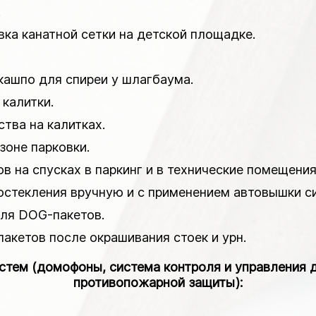
.
вка канатной сетки на детской площадке.
 кашпо для спиреи у шлагбаума.
 калитки.
ства на калитках.
зоне парковки.
в на спусках в паркинг и в технические помещения
 остекления вручную и с применением автовышки с
для DOG-пакетов.
пакетов после окрашивания стоек и урн.
истем (домофоны, система контроля и управления 
противопожарной защиты):