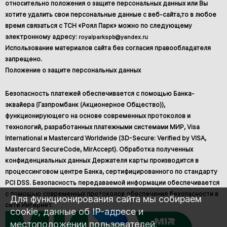
относительно положения о защите персональных данных или Вы
хотите удалить свои персональные данные с веб-сайта,то в любое
время связаться с ТСН «Роял Парк» можно по следующему
электронному адресу:
royalparkspb@yandex.ru
Использование материалов сайта без согласия правообладателя
запрещено.
Положение о защите персональных данных
Безопасность платежей обеспечивается с помощью Банка-
эквайера (Газпромбанк (Акционерное Общество)),
функционирующего на основе современных протоколов и
технологий, разработанных платежными системами МИР, Visa
International и Mastercard Worldwide (3D-Secure: Verified by VISA,
Mastercard SecureCode, MirAccept). Обработка полученных
конфиденциальных данных Держателя карты производится в
процессинговом центре Банка, сертифицированного по стандарту
PCI DSS. Безопасность передаваемой информации обеспечивается
с помощью современных протоколов обеспечения безопасности в
Для функционирования сайта мы собираем
сети Интернет.
cookie, данные об IP-адресе и
местоположении пользователей.