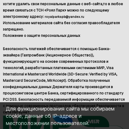
хотите удалить свои персональные данные с веб-сайта,то в любое
время связаться с ТСН «Роял Парк» можно по следующему
электронному адресу:
royalparkspb@yandex.ru
Использование материалов сайта без согласия правообладателя
запрещено.
Положение о защите персональных данных
Безопасность платежей обеспечивается с помощью Банка-
эквайера (Газпромбанк (Акционерное Общество)),
функционирующего на основе современных протоколов и
технологий, разработанных платежными системами МИР, Visa
International и Mastercard Worldwide (3D-Secure: Verified by VISA,
Mastercard SecureCode, MirAccept). Обработка полученных
конфиденциальных данных Держателя карты производится в
процессинговом центре Банка, сертифицированного по стандарту
PCI DSS. Безопасность передаваемой информации обеспечивается
с помощью современных протоколов обеспечения безопасности в
Для функционирования сайта мы собираем
сети Интернет.
cookie, данные об IP-адресе и
местоположении пользователей.