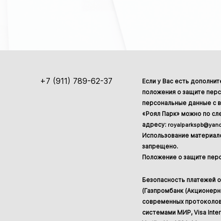
+7 (911) 789-62-37
Если у Вас есть дополни
положения о защите перс
персональные данные с в
«Роял Парк» можно по с
адресу:
royalparkspb@yand
Использование материало
запрещено.
Положение о защите пер
Безопасность платежей 
(Газпромбанк (Акционер
современных протоколов
системами МИР, Visa Inter