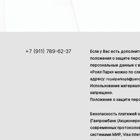
+7 (911) 789-62-37
Если у Вас есть дополни
положения о защите перс
персональные данные с в
«Роял Парк» можно по с
адресу:
royalparkspb@yand
Использование материало
запрещено.
Положение о защите пер
Безопасность платежей 
(Газпромбанк (Акционер
современных протоколов
системами МИР, Visa Inter