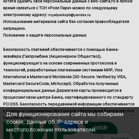
хотите удалить свои персональные данные с веб-сайта,то в любое
время связаться с ТСН «Роял Парк» можно по следующему
электронному адресу:
royalparkspb@yandex.ru
Использование материалов сайта без согласия правообладателя
запрещено.
Положение о защите персональных данных
Безопасность платежей обеспечивается с помощью Банка-
эквайера (Газпромбанк (Акционерное Общество)),
функционирующего на основе современных протоколов и
технологий, разработанных платежными системами МИР, Visa
International и Mastercard Worldwide (3D-Secure: Verified by VISA,
Mastercard SecureCode, MirAccept). Обработка полученных
конфиденциальных данных Держателя карты производится в
процессинговом центре Банка, сертифицированного по стандарту
PCI DSS. Безопасность передаваемой информации обеспечивается
с помощью современных протоколов обеспечения безопасности в
Для функционирования сайта мы собираем
сети Интернет.
cookie, данные об IP-адресе и
местоположении пользователей.